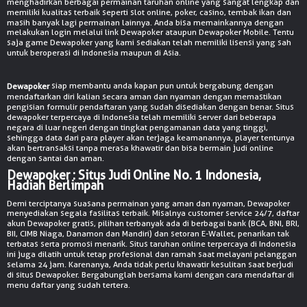
menghadirkan berbagai permainan taruhan online yang sangat lengkap dan
© Copyright 2026 dew4pokerways.net - All right reserved | 18+
memiliki kualitas terbaik seperti slot online, poker, casino, tembak ikan dan
masih banyak lagi permainan lainnya. Anda bisa memainkannya dengan
melakukan login melalui link Dewapoker ataupun Dewapoker Mobile. Tentu
VIDEO QRIS BCA
saja game Dewapoker yang kami sediakan telah memiliki lisensi yang sah
untuk beroperasi di Indonesia maupun di Asia.
siap membantu anda kapan pun untuk bergabung dengan
Dewapoker
mendaftarkan diri kalian secara aman dan nyaman dengan memastikan
pengisian formulir pendaftaran yang sudah disediakan dengan benar. Situs
dewapoker terpercaya di Indonesia telah memiliki server dari beberapa
negara di luar negeri dengan tingkat pengamanan data yang tinggi,
sehingga data dari para player akan terjaga keamanannya, player tentunya
akan bertransaksi tanpa merasa khawatir dan bisa bermain judi online
dengan santai dan aman.
Dewapoker : Situs Judi Online No. 1 Indonesia,
Hadiah Berlimpah
VIDEO DEPO QR GOPAY
Demi terciptanya suasana permainan yang aman dan nyaman, Dewapoker
menyediakan segala fasilitas terbaik. Misalnya customer service 24/7, daftar
akun Dewapoker gratis, pilihan terbanyak ada di berbagai bank (BCA, BNI, BRI,
BII, CIMB Niaga, Danamon dan Mandiri) dan setoran E-Wallet, penarikan tak
terbatas serta promosi menarik. Situs taruhan online terpercaya di Indonesia
ini juga dilatih untuk tetap profesional dan ramah saat melayani pelanggan
selama 24 jam. Karenanya, Anda tidak perlu khawatir kesulitan saat berjudi
di situs Dewapoker. Bergabunglah bersama kami dengan cara mendaftar di
menu daftar yang sudah tertera.