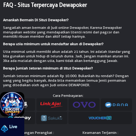
FAQ - Situs Terpercaya Dewapoker
Amankah Bermain Di Situs Dewapoker?
VIDEO EMAIL CAMPAIGN
Sangatlah aman bermain di judi online Dewapoker, Karena Dewapoker
merupakan website yang mendapatkan lisensi resmi dari pagcor dan
memiliki ribuan member dan aktif setiap harinya.
Berapa usia minimum untuk mendaftar akun di Dewapoker?
Usia minimal untuk memiliki akun adalah 21 tahun. Ini adalah standar yang
kita gunakan untuk hidup di seluruh dunia. Jadi, jangan mainkan aturan ini.
Jika ada masalah dengan usia, kami tidak akan bertanggung jawab.
Berapa jumlah setoran minimum di situs Dewapoker?
Jumlah setoran minimum adalah Rp 10.000. Bukankah itu rendah? Dengan
uang yang begitu banyak, Anda bisa memainkan semua jenis permainan
yang disediakan oleh agen judi online DEWAPOKER.
VIDEO TUTORIAL QRIS DANA
Cara Pembayaran:
Dukungan Perangkat :
Keamanan Terjamin :