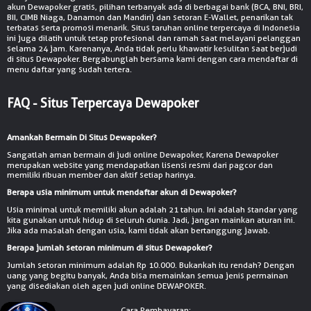
akun Dewapoker gratis, pilihan terbanyak ada di berbagai bank (BCA, BNI, BRI,
BII, CIMB Niaga, Danamon dan Mandiri) dan setoran E-Wallet, penarikan tak
terbatas serta promosi menarik. Situs taruhan online terpercaya di Indonesia
ini juga dilatih untuk tetap profesional dan ramah saat melayani pelanggan
selama 24 jam. Karenanya, Anda tidak perlu khawatir kesulitan saat berjudi
di situs Dewapoker. Bergabunglah bersama kami dengan cara mendaftar di
menu daftar yang sudah tertera.
FAQ - Situs Terpercaya Dewapoker
Amankah Bermain Di Situs Dewapoker?
Sangatlah aman bermain di judi online Dewapoker, Karena Dewapoker
merupakan website yang mendapatkan lisensi resmi dari pagcor dan
memiliki ribuan member dan aktif setiap harinya.
Berapa usia minimum untuk mendaftar akun di Dewapoker?
Usia minimal untuk memiliki akun adalah 21 tahun. Ini adalah standar yang
kita gunakan untuk hidup di seluruh dunia. Jadi, jangan mainkan aturan ini.
Jika ada masalah dengan usia, kami tidak akan bertanggung jawab.
Berapa jumlah setoran minimum di situs Dewapoker?
Jumlah setoran minimum adalah Rp 10.000. Bukankah itu rendah? Dengan
uang yang begitu banyak, Anda bisa memainkan semua jenis permainan
yang disediakan oleh agen judi online DEWAPOKER.
Cara Pembayaran: