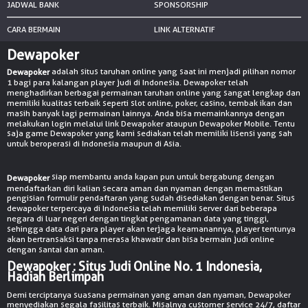
JADWAL BANK
SPONSORSHIP
CARA BERMAIN
LINK ALTERNATIF
Dewapoker
adalah situs taruhan online yang saat ini menjadi pilihan nomor
Dewapoker
1 bagi para kalangan player judi di Indonesia. Dewapoker telah
menghadirkan berbagai permainan taruhan online yang sangat lengkap dan
memiliki kualitas terbaik seperti slot online, poker, casino, tembak ikan dan
masih banyak lagi permainan lainnya. Anda bisa memainkannya dengan
melakukan login melalui link Dewapoker ataupun Dewapoker Mobile. Tentu
saja game Dewapoker yang kami sediakan telah memiliki lisensi yang sah
untuk beroperasi di Indonesia maupun di Asia.
siap membantu anda kapan pun untuk bergabung dengan
Dewapoker
mendaftarkan diri kalian secara aman dan nyaman dengan memastikan
pengisian formulir pendaftaran yang sudah disediakan dengan benar. Situs
dewapoker terpercaya di Indonesia telah memiliki server dari beberapa
negara di luar negeri dengan tingkat pengamanan data yang tinggi,
sehingga data dari para player akan terjaga keamanannya, player tentunya
akan bertransaksi tanpa merasa khawatir dan bisa bermain judi online
dengan santai dan aman.
Dewapoker : Situs Judi Online No. 1 Indonesia,
Hadiah Berlimpah
Demi terciptanya suasana permainan yang aman dan nyaman, Dewapoker
menyediakan segala fasilitas terbaik. Misalnya customer service 24/7, daftar