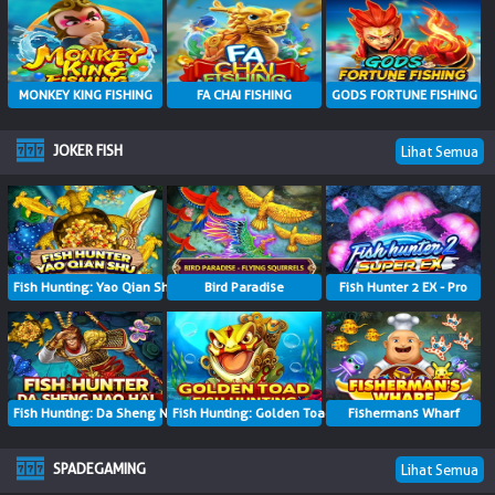
© Copyright 2026 dew4pokerways.net - All right reserved | 18+
MONKEY KING FISHING
FA CHAI FISHING
GODS FORTUNE FISHING
JOKER FISH
Lihat Semua
Fish Hunting: Yao Qian Shu
Bird Paradise
Fish Hunter 2 EX - Pro
Fish Hunting: Da Sheng Nao Hai
Fish Hunting: Golden Toad
Fishermans Wharf
SPADEGAMING
Lihat Semua