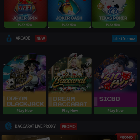
ARCADE
Lihat Semua
NEW
Play Now
Play Now
Play Now
BACCARAT LIVE PROXY
PROMO