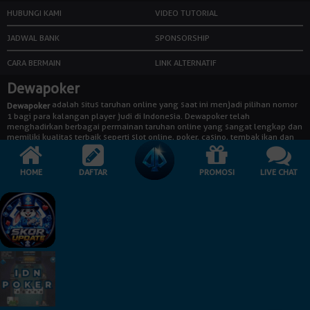
HUBUNGI KAMI
VIDEO TUTORIAL
JADWAL BANK
SPONSORSHIP
CARA BERMAIN
LINK ALTERNATIF
Dewapoker
adalah situs taruhan online yang saat ini menjadi pilihan nomor
Dewapoker
1 bagi para kalangan player judi di Indonesia. Dewapoker telah
menghadirkan berbagai permainan taruhan online yang sangat lengkap dan
memiliki kualitas terbaik seperti slot online, poker, casino, tembak ikan dan
masih banyak lagi permainan lainnya. Anda bisa memainkannya dengan
melakukan login melalui link Dewapoker ataupun Dewapoker Mobile. Tentu
saja game Dewapoker yang kami sediakan telah memiliki lisensi yang sah
HOME
DAFTAR
PROMOSI
LIVE CHAT
untuk beroperasi di Indonesia maupun di Asia.
siap membantu anda kapan pun untuk bergabung dengan
Dewapoker
mendaftarkan diri kalian secara aman dan nyaman dengan memastikan
pengisian formulir pendaftaran yang sudah disediakan dengan benar. Situs
dewapoker terpercaya di Indonesia telah memiliki server dari beberapa
negara di luar negeri dengan tingkat pengamanan data yang tinggi,
sehingga data dari para player akan terjaga keamanannya, player tentunya
akan bertransaksi tanpa merasa khawatir dan bisa bermain judi online
dengan santai dan aman.
Dewapoker : Situs Judi Online No. 1 Indonesia,