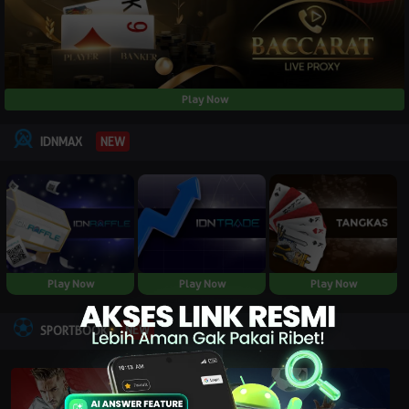
Play Now
NEW
IDNMAX
Play Now
Play Now
Play Now
NEW
SPORTBOOK