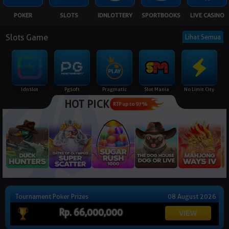
NEW
POKER
SLOTS
IDNLOTTERY
SPORTBOOKS
LIVE CASINO
TANGKAS
RTP
Slots Game
Lihat Semua
DEPOSIT
WITHDRAW
Idnslot
Pgsoft
Pragmatic
Slot Mania
No Limit City
HOT PICK
PROMOSI
RTP up to 97%
DOWNLOAD APLIKASI
REFERRAL
JACKPOT
Tournament Poker Prizes
08 August 2026
VIP MEMBER
Rp. 66,000,000
HUBUNGI KAMI