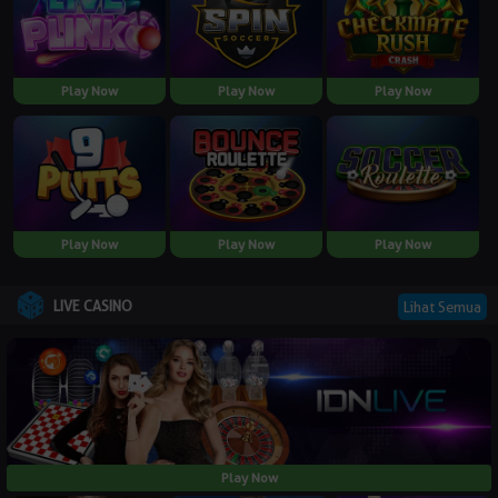
Play Now
Play Now
Play Now
Play Now
Play Now
Play Now
LIVE CASINO
Lihat Semua
Play Now